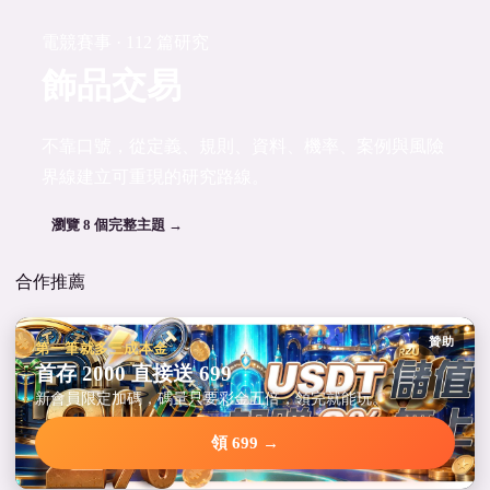
電競賽事 · 112 篇研究
飾品交易
不靠口號，從定義、規則、資料、機率、案例與風險
界線建立可重現的研究路線。
瀏覽 8 個完整主題 →
合作推薦
贊助
第一筆就多三成本金
首存 2000 直接送 699
新會員限定加碼，碼量只要彩金五倍，領完就能玩。
領 699 →