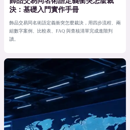
飾品交易同名術語定義衝突怎麼裁
決：基礎入門實作手冊
飾品交易同名術語定義衝突怎麼裁決，用四步流程、兩
組數字案例、比較表、FAQ 與查核清單完成進階判
讀。