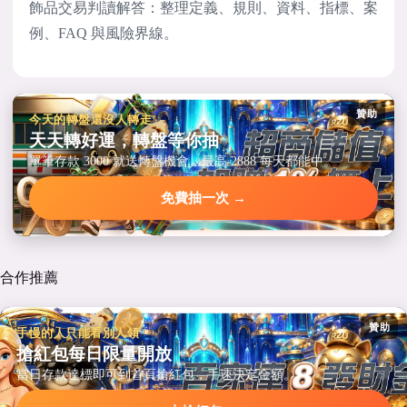
飾品交易判讀解答：整理定義、規則、資料、指標、案
例、FAQ 與風險界線。
贊助
今天的轉盤還沒人轉走
天天轉好運，轉盤等你抽
單筆存款 3000 就送轉盤機會，最高 2888 每天都能中。
免費抽一次 →
合作推薦
贊助
手慢的人只能看別人領
搶紅包每日限量開放
當日存款達標即可到首頁搶紅包，手速決定金額。