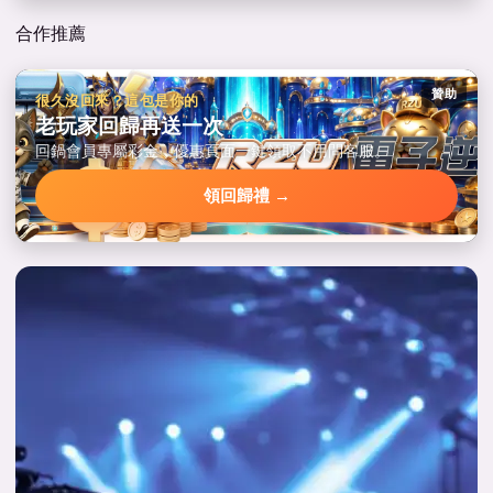
合作推薦
贊助
很久沒回來？這包是你的
老玩家回歸再送一次
回鍋會員專屬彩金，優惠頁面一鍵領取不用問客服。
領回歸禮 →