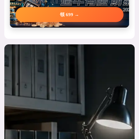
新會員限定加碼，碼量只要彩金五倍，領完就能玩。
領 699 →