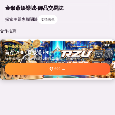
金猴爺娛樂城-飾品交易誌
探索
主題
專欄
關於
切換深色
合作推薦
贊助
第一筆就多三成本金
首存 2000 直接送 699
新會員限定加碼，碼量只要彩金五倍，領完就能玩。
領 699 →