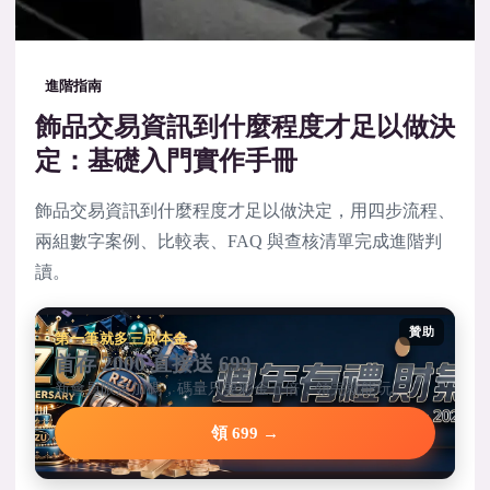
進階指南
飾品交易資訊到什麼程度才足以做決
定：基礎入門實作手冊
飾品交易資訊到什麼程度才足以做決定，用四步流程、
兩組數字案例、比較表、FAQ 與查核清單完成進階判
讀。
贊助
第一筆就多三成本金
首存 2000 直接送 699
新會員限定加碼，碼量只要彩金五倍，領完就能玩。
領 699 →