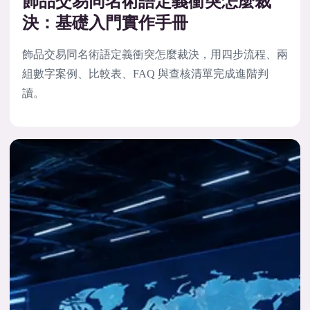
飾品交易同名術語定義衝突怎麼裁
決：基礎入門實作手冊
飾品交易同名術語定義衝突怎麼裁決，用四步流程、兩
組數字案例、比較表、FAQ 與查核清單完成進階判
讀。