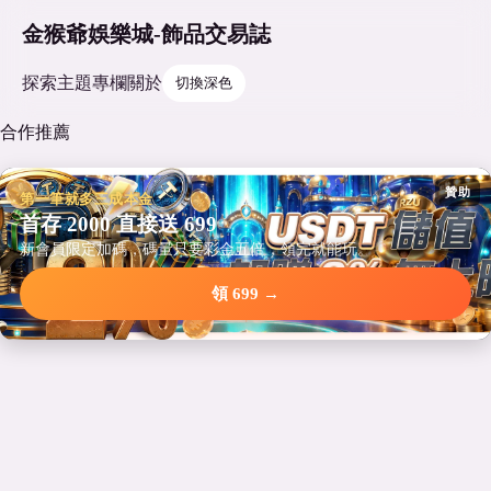
金猴爺娛樂城-飾品交易誌
探索
主題
專欄
關於
切換深色
合作推薦
贊助
第一筆就多三成本金
首存 2000 直接送 699
新會員限定加碼，碼量只要彩金五倍，領完就能玩。
領 699 →