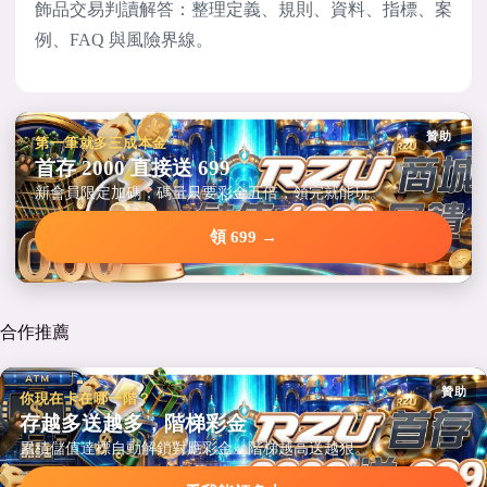
飾品交易判讀解答：整理定義、規則、資料、指標、案
例、FAQ 與風險界線。
贊助
第一筆就多三成本金
首存 2000 直接送 699
新會員限定加碼，碼量只要彩金五倍，領完就能玩。
領 699 →
合作推薦
贊助
你現在卡在哪一階？
存越多送越多，階梯彩金
累積儲值達標自動解鎖對應彩金，階梯越高送越狠。