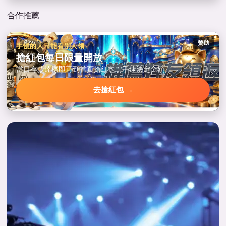
合作推薦
贊助
手慢的人只能看別人領
搶紅包每日限量開放
當日存款達標即可到首頁搶紅包，手速決定金額。
去搶紅包 →