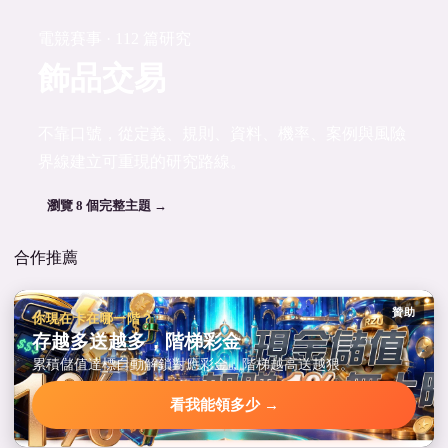
電競賽事 · 112 篇研究
飾品交易
不靠口號，從定義、規則、資料、機率、案例與風險
界線建立可重現的研究路線。
瀏覽 8 個完整主題 →
合作推薦
贊助
你現在卡在哪一階？
存越多送越多，階梯彩金
累積儲值達標自動解鎖對應彩金，階梯越高送越狠。
看我能領多少 →