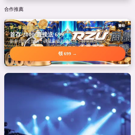
合作推薦
贊助
第一筆就多三成本金
首存 2000 直接送 699
新會員限定加碼，碼量只要彩金五倍，領完就能玩。
領 699 →