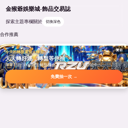
金猴爺娛樂城-飾品交易誌
探索
主題
專欄
關於
切換深色
合作推薦
贊助
今天的轉盤還沒人轉走
天天轉好運，轉盤等你抽
單筆存款 3000 就送轉盤機會，最高 2888 每天都能中。
免費抽一次 →