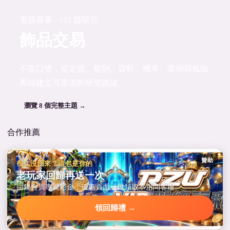
電競賽事 · 112 篇研究
飾品交易
不靠口號，從定義、規則、資料、機率、案例與風險
界線建立可重現的研究路線。
瀏覽 8 個完整主題 →
合作推薦
贊助
很久沒回來？這包是你的
老玩家回歸再送一次
回鍋會員專屬彩金，優惠頁面一鍵領取不用問客服。
領回歸禮 →