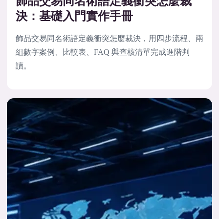
飾品交易同名術語定義衝突怎麼裁
決：基礎入門實作手冊
飾品交易同名術語定義衝突怎麼裁決，用四步流程、兩
組數字案例、比較表、FAQ 與查核清單完成進階判
讀。