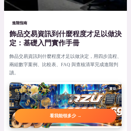
進階指南
飾品交易資訊到什麼程度才足以做決
定：基礎入門實作手冊
飾品交易資訊到什麼程度才足以做決定，用四步流程、
兩組數字案例、比較表、FAQ 與查核清單完成進階判
讀。
贊助
你現在卡在哪一階？
存越多送越多，階梯彩金
累積儲值達標自動解鎖對應彩金，階梯越高送越狠。
看我能領多少 →