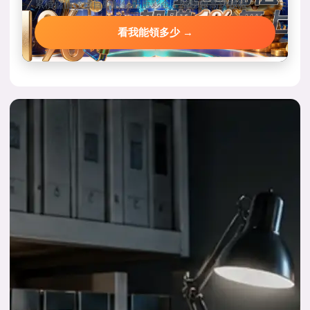
累積儲值達標自動解鎖對應彩金，階梯越高送越狠。
看我能領多少 →