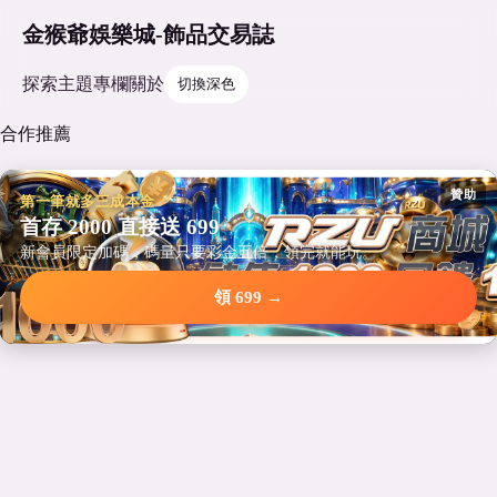
金猴爺娛樂城-飾品交易誌
探索
主題
專欄
關於
切換深色
合作推薦
贊助
第一筆就多三成本金
首存 2000 直接送 699
新會員限定加碼，碼量只要彩金五倍，領完就能玩。
領 699 →