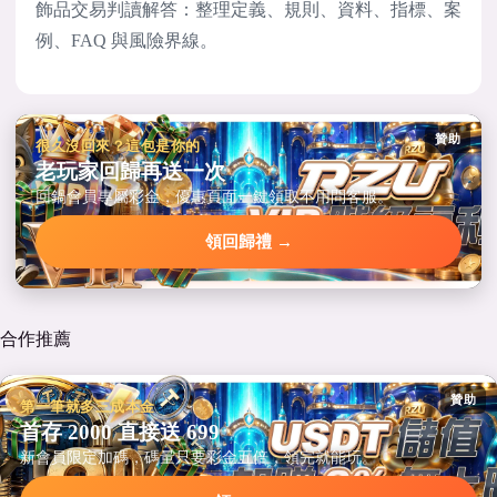
飾品交易判讀解答：整理定義、規則、資料、指標、案
例、FAQ 與風險界線。
贊助
很久沒回來？這包是你的
老玩家回歸再送一次
回鍋會員專屬彩金，優惠頁面一鍵領取不用問客服。
領回歸禮 →
合作推薦
贊助
第一筆就多三成本金
首存 2000 直接送 699
新會員限定加碼，碼量只要彩金五倍，領完就能玩。