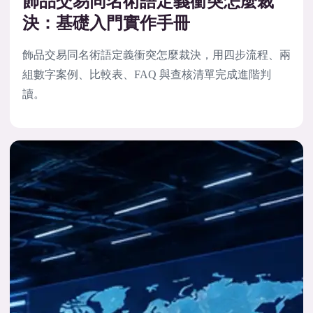
飾品交易同名術語定義衝突怎麼裁
決：基礎入門實作手冊
飾品交易同名術語定義衝突怎麼裁決，用四步流程、兩
組數字案例、比較表、FAQ 與查核清單完成進階判
讀。