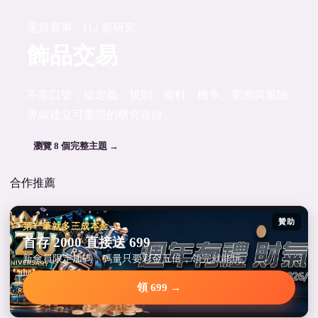
電競賽事 · 112 篇研究
飾品交易
不靠口號，從定義、規則、資料、機率、案例與風險
界線建立可重現的研究路線。
瀏覽 8 個完整主題 →
合作推薦
贊助
第一筆就多三成本金
首存 2000 直接送 699
新會員限定加碼，碼量只要彩金五倍，領完就能玩。
領 699 →