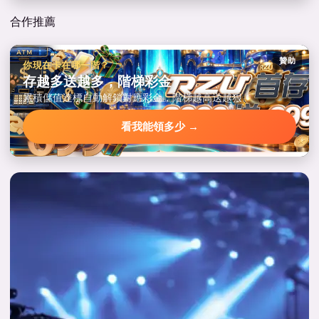
合作推薦
贊助
你現在卡在哪一階？
存越多送越多，階梯彩金
累積儲值達標自動解鎖對應彩金，階梯越高送越狠。
看我能領多少 →