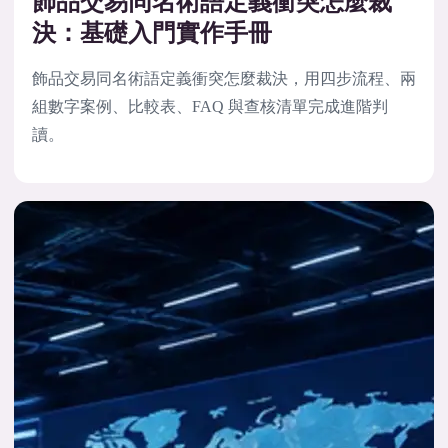
飾品交易同名術語定義衝突怎麼裁
決：基礎入門實作手冊
飾品交易同名術語定義衝突怎麼裁決，用四步流程、兩
組數字案例、比較表、FAQ 與查核清單完成進階判
讀。