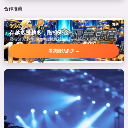
合作推薦
贊助
你現在卡在哪一階？
存越多送越多，階梯彩金
累積儲值達標自動解鎖對應彩金，階梯越高送越狠。
看我能領多少 →