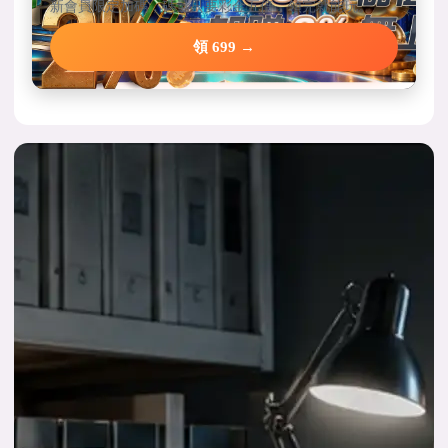
新會員限定加碼，碼量只要彩金五倍，領完就能玩。
領 699 →