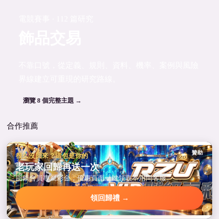
電競賽事 · 112 篇研究
飾品交易
不靠口號，從定義、規則、資料、機率、案例與風險
界線建立可重現的研究路線。
瀏覽 8 個完整主題 →
合作推薦
贊助
很久沒回來？這包是你的
老玩家回歸再送一次
回鍋會員專屬彩金，優惠頁面一鍵領取不用問客服。
領回歸禮 →