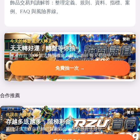
飾品交易判讀解答：整理定義、規則、資料、指標、案
例、FAQ 與風險界線。
贊助
今天的轉盤還沒人轉走
天天轉好運，轉盤等你抽
單筆存款 3000 就送轉盤機會，最高 2888 每天都能中。
免費抽一次 →
合作推薦
贊助
你現在卡在哪一階？
存越多送越多，階梯彩金
累積儲值達標自動解鎖對應彩金，階梯越高送越狠。