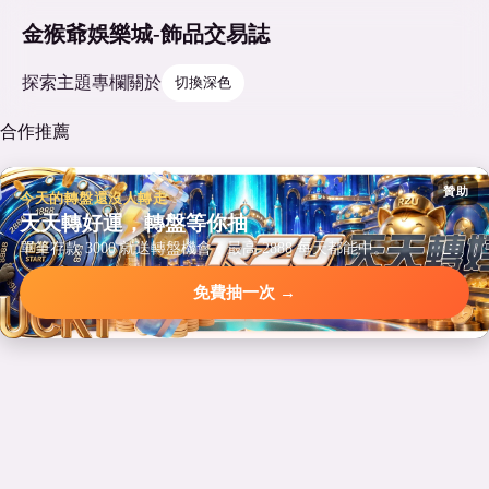
金猴爺娛樂城-飾品交易誌
探索
主題
專欄
關於
切換深色
合作推薦
贊助
今天的轉盤還沒人轉走
天天轉好運，轉盤等你抽
單筆存款 3000 就送轉盤機會，最高 2888 每天都能中。
免費抽一次 →