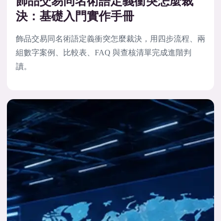
飾品交易同名術語定義衝突怎麼裁
決：基礎入門實作手冊
飾品交易同名術語定義衝突怎麼裁決，用四步流程、兩
組數字案例、比較表、FAQ 與查核清單完成進階判
讀。