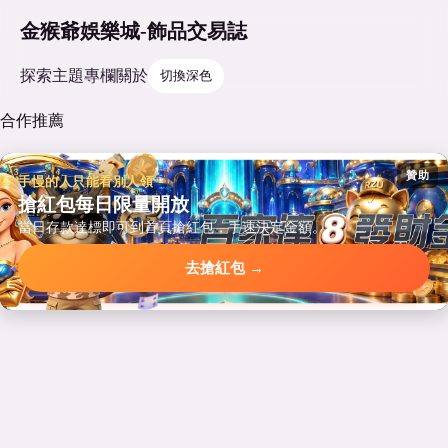
金猴爺娛樂城-飾品交易誌
探索
主題
專欄
關於
切換深色
合作推薦
贊助
手慢的人只能看別人領
搶紅包每日限量開放
當日存款達標即可到首頁搶紅包，手速決定金額。
去搶紅包 →