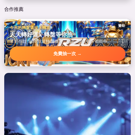
合作推薦
贊助
今天的轉盤還沒人轉走
天天轉好運，轉盤等你抽
單筆存款 3000 就送轉盤機會，最高 2888 每天都能中。
免費抽一次 →