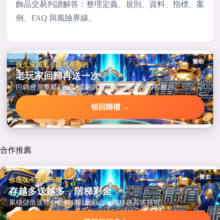
飾品交易判讀解答：整理定義、規則、資料、指標、案
例、FAQ 與風險界線。
贊助
很久沒回來？這包是你的
老玩家回歸再送一次
回鍋會員專屬彩金，優惠頁面一鍵領取不用問客服。
領回歸禮 →
合作推薦
贊助
你現在卡在哪一階？
存越多送越多，階梯彩金
累積儲值達標自動解鎖對應彩金，階梯越高送越狠。