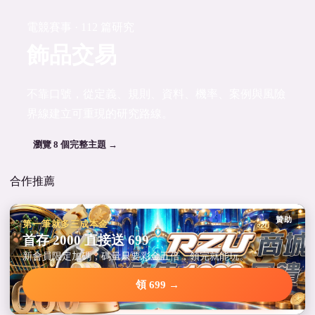
電競賽事 · 112 篇研究
飾品交易
不靠口號，從定義、規則、資料、機率、案例與風險
界線建立可重現的研究路線。
瀏覽 8 個完整主題 →
合作推薦
贊助
第一筆就多三成本金
首存 2000 直接送 699
新會員限定加碼，碼量只要彩金五倍，領完就能玩。
領 699 →