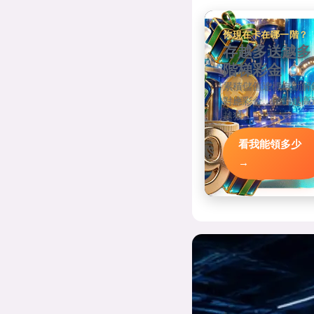
你現在卡在哪一階？
存越多送越多
階梯彩金
累積儲值達標自動解
對應彩金，階梯越高
越狠。
看我能領多少
→