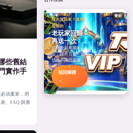
贊助
很久沒回來？這包
是你的
老玩家回歸
再送一次
回鍋會員專屬彩
金，優惠頁面一鍵
領取不用問客服。
哪些舊結
門實作手
領回歸禮
→
論必須重算，用
、FAQ 與查