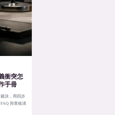
義衝突怎
作手冊
麼裁決，用四步
AQ 與查核清