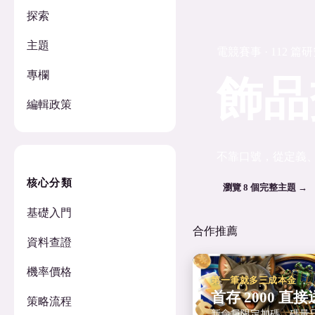
探索
主題
電競賽事 · 112 篇
專欄
飾品
編輯政策
不靠口號，從定義
核心分類
瀏覽 8 個完整主題 →
基礎入門
合作推薦
資料查證
機率價格
第一筆就多三成本金
首存 2000 直接送
策略流程
新會員限定加碼，碼量