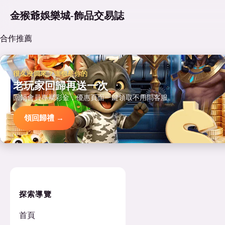
金猴爺娛樂城-飾品交易誌
合作推薦
很久沒回來？這包是你的
老玩家回歸再送一次
回鍋會員專屬彩金，優惠頁面一鍵領取不用問客服。
領回歸禮 →
探索導覽
首頁