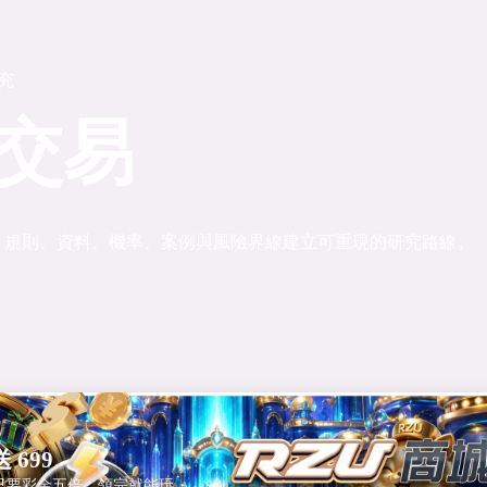
研究
交易
、規則、資料、機率、案例與風險界線建立可重現的研究路線。
 699
只要彩金五倍，領完就能玩。