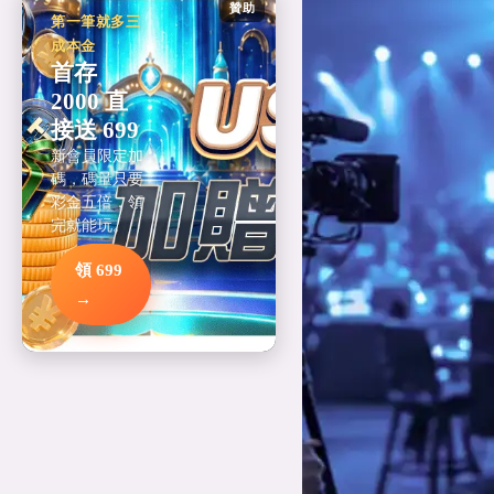
贊助
第一筆就多三
成本金
首存
2000 直
接送 699
新會員限定加
碼，碼量只要
彩金五倍，領
完就能玩。
領 699
→