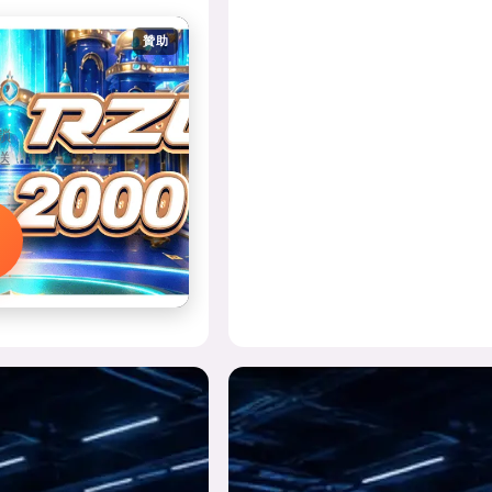
贊助
，
鎖
送