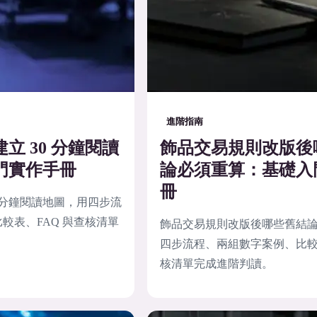
進階指南
立 30 分鐘閱讀
飾品交易規則改版後
門實作手冊
論必須重算：基礎入
冊
0 分鐘閱讀地圖，用四步流
較表、FAQ 與查核清單
飾品交易規則改版後哪些舊結
四步流程、兩組數字案例、比較表
核清單完成進階判讀。