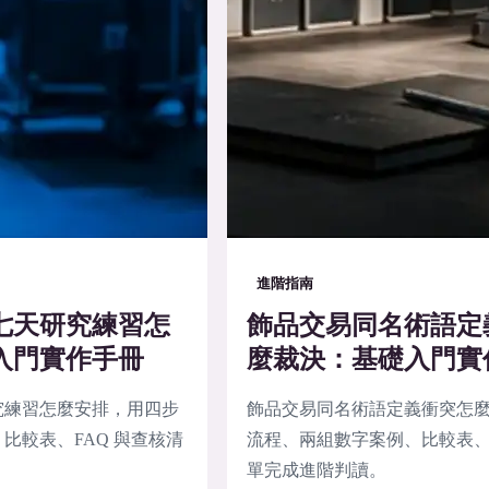
進階指南
七天研究練習怎
飾品交易同名術語定
入門實作手冊
麼裁決：基礎入門實
究練習怎麼安排，用四步
飾品交易同名術語定義衝突怎
比較表、FAQ 與查核清
流程、兩組數字案例、比較表、F
單完成進階判讀。