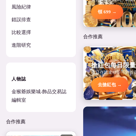
風險紀律
領 699 →
錯誤排查
比較選擇
合作推薦
進階研究
手慢的人只能看別人領
搶紅包每日限量
當日存款達標即可到首
人物誌
去搶紅包 →
金猴爺娛樂城-飾品交易誌
編輯室
合作推薦