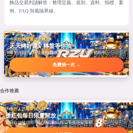
飾品交易判讀解答：整理定義、規則、資料、指標、案
例、FAQ 與風險界線。
贊助
今天的轉盤還沒人轉走
天天轉好運，轉盤等你抽
單筆存款 3000 就送轉盤機會，最高 2888 每天都能中。
免費抽一次 →
合作推薦
贊助
手慢的人只能看別人領
搶紅包每日限量開放
當日存款達標即可到首頁搶紅包，手速決定金額。