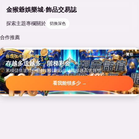
金猴爺娛樂城-飾品交易誌
探索
主題
專欄
關於
切換深色
合作推薦
贊助
你現在卡在哪一階？
存越多送越多，階梯彩金
累積儲值達標自動解鎖對應彩金，階梯越高送越狠。
看我能領多少 →