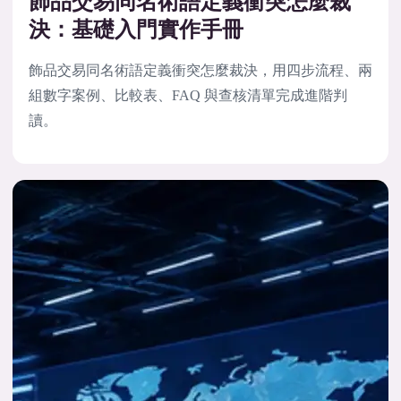
飾品交易同名術語定義衝突怎麼裁
決：基礎入門實作手冊
飾品交易同名術語定義衝突怎麼裁決，用四步流程、兩
組數字案例、比較表、FAQ 與查核清單完成進階判
讀。