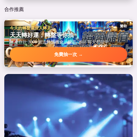
合作推薦
贊助
今天的轉盤還沒人轉走
天天轉好運，轉盤等你抽
單筆存款 3000 就送轉盤機會，最高 2888 每天都能中。
免費抽一次 →