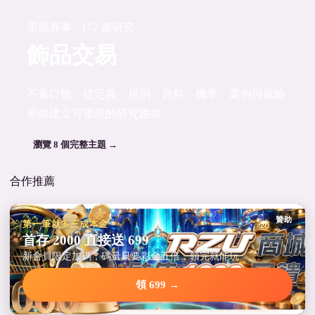
電競賽事 · 112 篇研究
飾品交易
不靠口號，從定義、規則、資料、機率、案例與風險
界線建立可重現的研究路線。
瀏覽 8 個完整主題 →
合作推薦
贊助
第一筆就多三成本金
首存 2000 直接送 699
新會員限定加碼，碼量只要彩金五倍，領完就能玩。
領 699 →