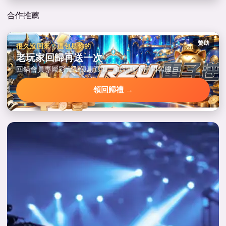
合作推薦
贊助
很久沒回來？這包是你的
老玩家回歸再送一次
回鍋會員專屬彩金，優惠頁面一鍵領取不用問客服。
領回歸禮 →