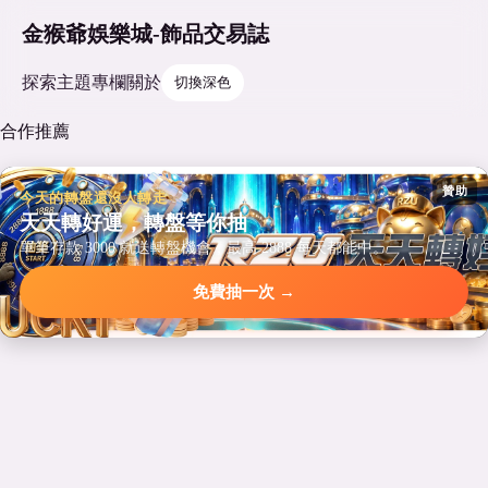
金猴爺娛樂城-飾品交易誌
探索
主題
專欄
關於
切換深色
合作推薦
贊助
今天的轉盤還沒人轉走
天天轉好運，轉盤等你抽
單筆存款 3000 就送轉盤機會，最高 2888 每天都能中。
免費抽一次 →