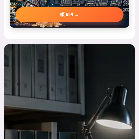
新會員限定加碼，碼量只要彩金五倍，領完就能玩。
領 699 →