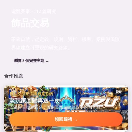
電競賽事 · 112 篇研究
飾品交易
不靠口號，從定義、規則、資料、機率、案例與風險
界線建立可重現的研究路線。
瀏覽 8 個完整主題 →
合作推薦
贊助
很久沒回來？這包是你的
老玩家回歸再送一次
回鍋會員專屬彩金，優惠頁面一鍵領取不用問客服。
領回歸禮 →