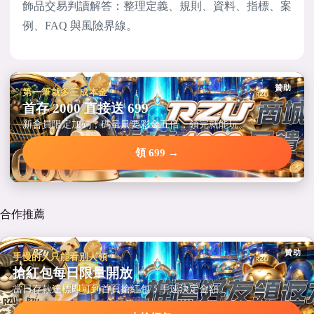
飾品交易判讀解答：整理定義、規則、資料、指標、案
例、FAQ 與風險界線。
贊助
第一筆就多三成本金
首存 2000 直接送 699
新會員限定加碼，碼量只要彩金五倍，領完就能玩。
領 699 →
合作推薦
贊助
手慢的人只能看別人領
搶紅包每日限量開放
當日存款達標即可到首頁搶紅包，手速決定金額。