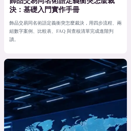
飾品交易同名術語定義衝突怎麼裁
決：基礎入門實作手冊
飾品交易同名術語定義衝突怎麼裁決，用四步流程、兩
組數字案例、比較表、FAQ 與查核清單完成進階判
讀。