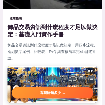
進階指南
飾品交易資訊到什麼程度才足以做決
定：基礎入門實作手冊
飾品交易資訊到什麼程度才足以做決定，用四步流程、
兩組數字案例、比較表、FAQ 與查核清單完成進階判
讀。
贊助
你現在卡在哪一階？
存越多送越多，階梯彩金
累積儲值達標自動解鎖對應彩金，階梯越高送越狠。
看我能領多少 →