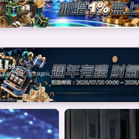
 699
只要彩金五倍，領完就能玩。