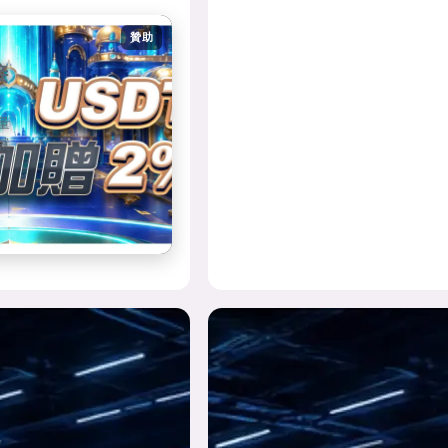
贊助
接
量
就