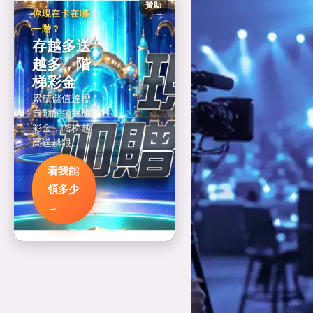
贊助
你現在卡在哪
一階？
存越多送
越多，階
梯彩金
累積儲值達標
自動解鎖對應
彩金，階梯越
高送越狠。
看我能
領多少
→