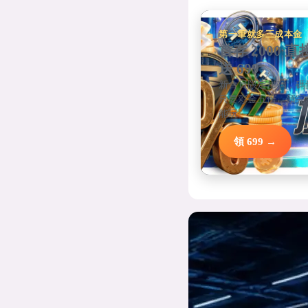
第一筆就多三成本金
首存 2000 直
送 699
新會員限定加碼，碼
只要彩金五倍，領完
能玩。
領 699 →