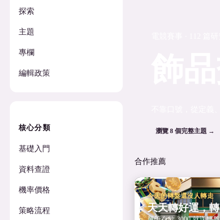
探索
主題
電競賽事 · 112 篇
專欄
飾品
編輯政策
不靠口號，從定義
核心分類
瀏覽 8 個完整主題 →
基礎入門
合作推薦
資料查證
機率價格
今天的轉盤還沒人轉走
天天轉好運，轉
策略流程
單筆存款 3000 就送轉