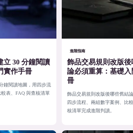
進階指南
立 30 分鐘閱讀
飾品交易規則改版後
門實作手冊
論必須重算：基礎入
冊
0 分鐘閱讀地圖，用四步流
較表、FAQ 與查核清單
飾品交易規則改版後哪些舊結
四步流程、兩組數字案例、比較表
核清單完成進階判讀。