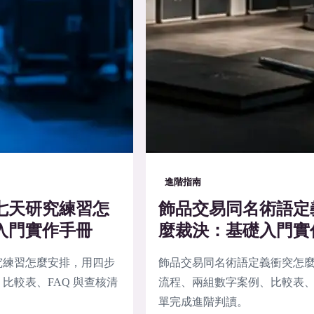
進階指南
七天研究練習怎
飾品交易同名術語定
入門實作手冊
麼裁決：基礎入門實
究練習怎麼安排，用四步
飾品交易同名術語定義衝突怎
比較表、FAQ 與查核清
流程、兩組數字案例、比較表、F
單完成進階判讀。