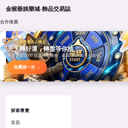
金猴爺娛樂城-飾品交易誌
合作推薦
今天的轉盤還沒人轉走
天天轉好運，轉盤等你抽
單筆存款 3000 就送轉盤機會，最高 2888 每天都能中。
免費抽一次 →
探索導覽
首頁