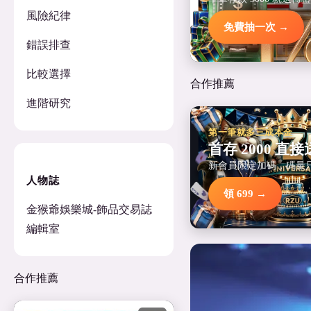
風險紀律
免費抽一次 →
錯誤排查
比較選擇
合作推薦
進階研究
第一筆就多三成本金
首存 2000 直接送
新會員限定加碼，碼量
人物誌
領 699 →
金猴爺娛樂城-飾品交易誌
編輯室
合作推薦