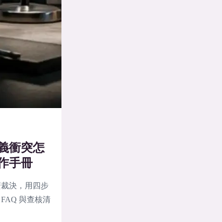
義衝突怎
作手冊
麼裁決，用四步
AQ 與查核清