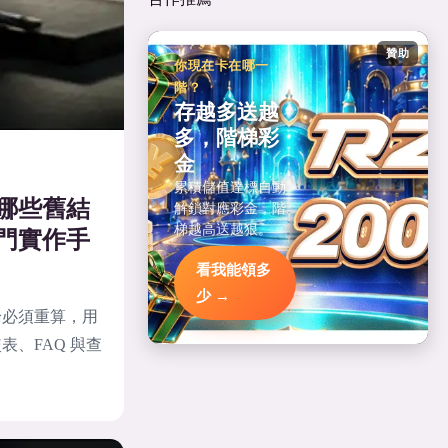
贊助
你現在卡在哪一
階？
存越多送越
多，階梯彩
金
累積儲值達標自動
哪些舊結
解鎖對應彩金，階
梯越高送越狠。
門實作手
看我能領多
少 →
論必須重算，用
、FAQ 與查