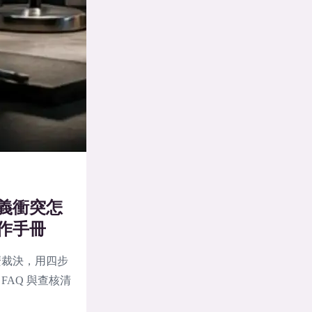
義衝突怎
作手冊
麼裁決，用四步
AQ 與查核清