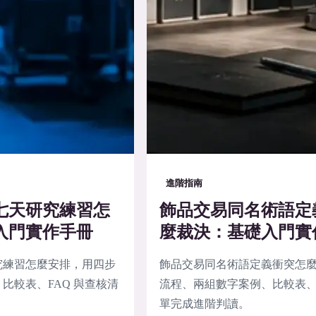
進階指南
七天研究練習怎
飾品交易同名術語定
入門實作手冊
麼裁決：基礎入門實
究練習怎麼安排，用四步
飾品交易同名術語定義衝突怎
比較表、FAQ 與查核清
流程、兩組數字案例、比較表、F
單完成進階判讀。