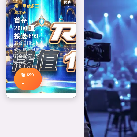
贊助
第一筆就多三
成本金
首存
2000 直
接送 699
新會員限定加
碼，碼量只要
彩金五倍，領
完就能玩。
領 699
→