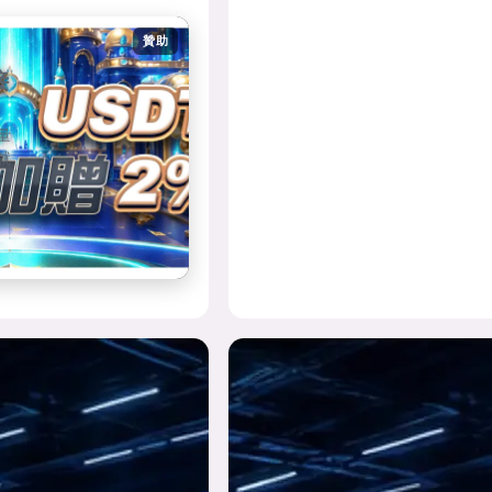
贊助
接
量
就