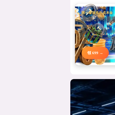
第一筆就多三成本金
首存 2000 直
送 699
新會員限定加碼，碼
只要彩金五倍，領完
能玩。
領 699 →