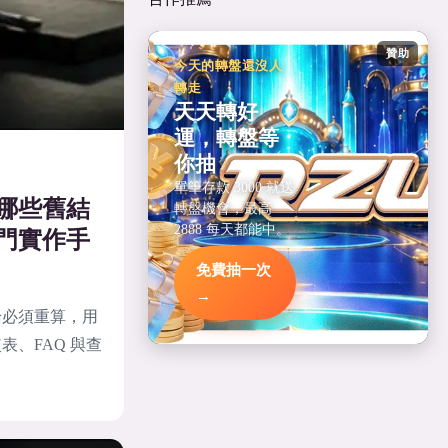
贊助
今天的轉盤還沒人
轉走
天天轉好
運，轉盤等
你抽
單筆存款 3000 就送
哪些舊結
轉盤機會，最高
2888 每天都能中。
門實作手
免費抽一次
→
論必須重算，用
、FAQ 與查