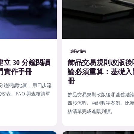
進階指南
立 30 分鐘閱讀
飾品交易規則改版後
門實作手冊
論必須重算：基礎入
冊
0 分鐘閱讀地圖，用四步流
較表、FAQ 與查核清單
飾品交易規則改版後哪些舊結
四步流程、兩組數字案例、比較表
核清單完成進階判讀。