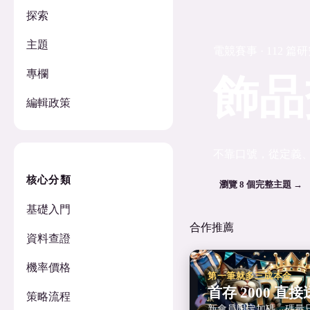
探索
主題
電競賽事 · 112 篇
專欄
飾品
編輯政策
不靠口號，從定義
核心分類
瀏覽 8 個完整主題 →
基礎入門
合作推薦
資料查證
機率價格
第一筆就多三成本金
首存 2000 直接送
策略流程
新會員限定加碼，碼量