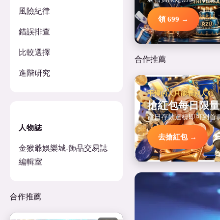
風險紀律
領 699 →
錯誤排查
比較選擇
合作推薦
進階研究
手慢的人只能看別人領
搶紅包每日限量
當日存款達標即可到首
人物誌
去搶紅包 →
金猴爺娛樂城-飾品交易誌
編輯室
合作推薦