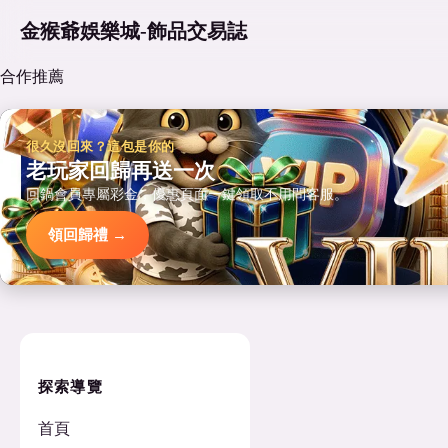
金猴爺娛樂城-飾品交易誌
合作推薦
很久沒回來？這包是你的
老玩家回歸再送一次
回鍋會員專屬彩金，優惠頁面一鍵領取不用問客服。
領回歸禮 →
探索導覽
首頁