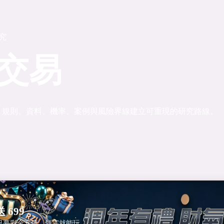
研究
交易
、規則、資料、機率、案例與風險界線建立可重現的研究路線。
 699
只要彩金五倍，領完就能玩。