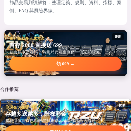
飾品交易判讀解答：整理定義、規則、資料、指標、案
例、FAQ 與風險界線。
贊助
第一筆就多三成本金
首存 2000 直接送 699
新會員限定加碼，碼量只要彩金五倍，領完就能玩。
領 699 →
合作推薦
贊助
你現在卡在哪一階？
存越多送越多，階梯彩金
累積儲值達標自動解鎖對應彩金，階梯越高送越狠。