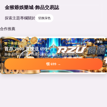
金猴爺娛樂城-飾品交易誌
探索
主題
專欄
關於
切換深色
合作推薦
贊助
第一筆就多三成本金
首存 2000 直接送 699
新會員限定加碼，碼量只要彩金五倍，領完就能玩。
領 699 →