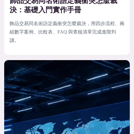
飾品交易同名術語定義衝突怎麼裁
決：基礎入門實作手冊
飾品交易同名術語定義衝突怎麼裁決，用四步流程、兩
組數字案例、比較表、FAQ 與查核清單完成進階判
讀。