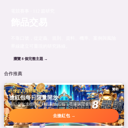
電競賽事 · 112 篇研究
飾品交易
不靠口號，從定義、規則、資料、機率、案例與風險
界線建立可重現的研究路線。
瀏覽 8 個完整主題 →
合作推薦
贊助
手慢的人只能看別人領
搶紅包每日限量開放
當日存款達標即可到首頁搶紅包，手速決定金額。
去搶紅包 →