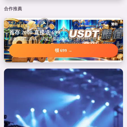
合作推薦
贊助
第一筆就多三成本金
首存 2000 直接送 699
新會員限定加碼，碼量只要彩金五倍，領完就能玩。
領 699 →