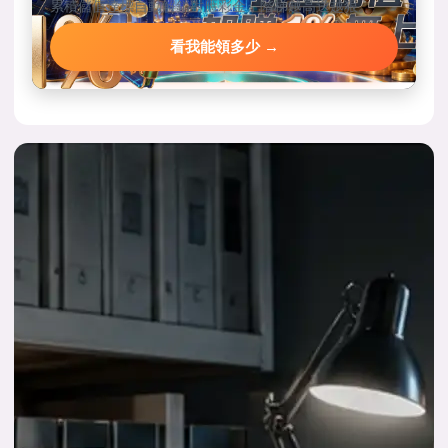
累積儲值達標自動解鎖對應彩金，階梯越高送越狠。
看我能領多少 →