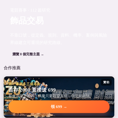
電競賽事 · 112 篇研究
飾品交易
不靠口號，從定義、規則、資料、機率、案例與風險
界線建立可重現的研究路線。
瀏覽 8 個完整主題 →
合作推薦
贊助
第一筆就多三成本金
首存 2000 直接送 699
新會員限定加碼，碼量只要彩金五倍，領完就能玩。
領 699 →