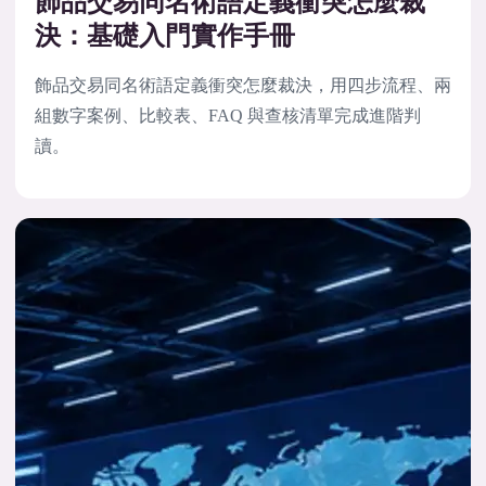
飾品交易同名術語定義衝突怎麼裁
決：基礎入門實作手冊
飾品交易同名術語定義衝突怎麼裁決，用四步流程、兩
組數字案例、比較表、FAQ 與查核清單完成進階判
讀。