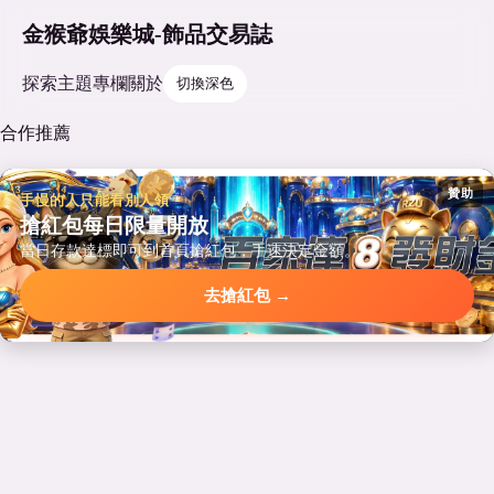
金猴爺娛樂城-飾品交易誌
探索
主題
專欄
關於
切換深色
合作推薦
贊助
手慢的人只能看別人領
搶紅包每日限量開放
當日存款達標即可到首頁搶紅包，手速決定金額。
去搶紅包 →