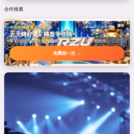
合作推薦
贊助
今天的轉盤還沒人轉走
天天轉好運，轉盤等你抽
單筆存款 3000 就送轉盤機會，最高 2888 每天都能中。
免費抽一次 →