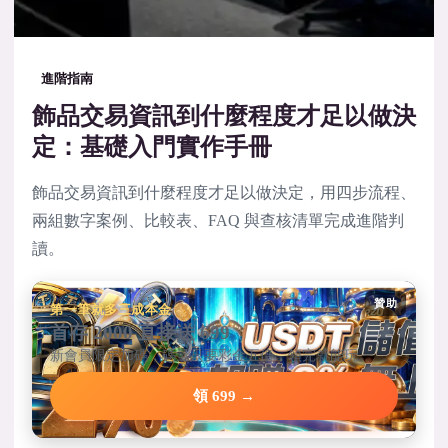
進階指南
飾品交易資訊到什麼程度才足以做決
定：基礎入門實作手冊
飾品交易資訊到什麼程度才足以做決定，用四步流程、
兩組數字案例、比較表、FAQ 與查核清單完成進階判
讀。
贊助
第一筆就多三成本金
首存 2000 直接送 699
新會員限定加碼，碼量只要彩金五倍，領完就能玩。
領 699 →