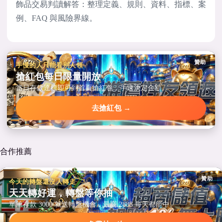
飾品交易判讀解答：整理定義、規則、資料、指標、案
例、FAQ 與風險界線。
贊助
手慢的人只能看別人領
搶紅包每日限量開放
當日存款達標即可到首頁搶紅包，手速決定金額。
去搶紅包 →
合作推薦
贊助
今天的轉盤還沒人轉走
天天轉好運，轉盤等你抽
單筆存款 3000 就送轉盤機會，最高 2888 每天都能中。