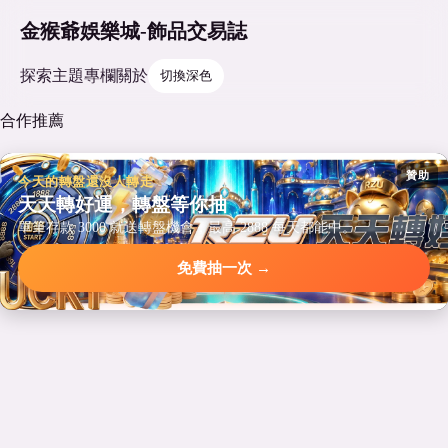
金猴爺娛樂城-飾品交易誌
探索
主題
專欄
關於
切換深色
合作推薦
贊助
今天的轉盤還沒人轉走
天天轉好運，轉盤等你抽
單筆存款 3000 就送轉盤機會，最高 2888 每天都能中。
免費抽一次 →