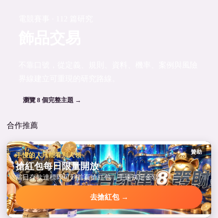
電競賽事 · 112 篇研究
飾品交易
不靠口號，從定義、規則、資料、機率、案例與風險
界線建立可重現的研究路線。
瀏覽 8 個完整主題 →
合作推薦
贊助
手慢的人只能看別人領
搶紅包每日限量開放
當日存款達標即可到首頁搶紅包，手速決定金額。
去搶紅包 →