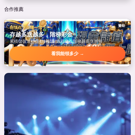
合作推薦
贊助
你現在卡在哪一階？
存越多送越多，階梯彩金
累積儲值達標自動解鎖對應彩金，階梯越高送越狠。
看我能領多少 →