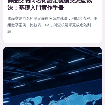
飾品交易同名術語定義衝突怎麼裁
決：基礎入門實作手冊
飾品交易同名術語定義衝突怎麼裁決，用四步流程、兩
組數字案例、比較表、FAQ 與查核清單完成進階判
讀。