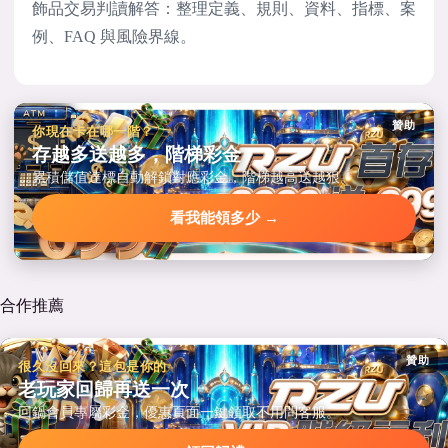
飾品交易判讀解答：整理定義、規則、資料、指標、案
例、FAQ 與風險界線。
贊助
你現在卡在哪一階？
存越多送越多，階梯彩金
累積儲值達標自動解鎖對應彩金，階梯越高送越狠。
看我能領多少 →
合作推薦
贊助
很久沒回來？這包是你的
老玩家回歸再送一次
回鍋會員專屬彩金，優惠頁面一鍵領取不用問客服。