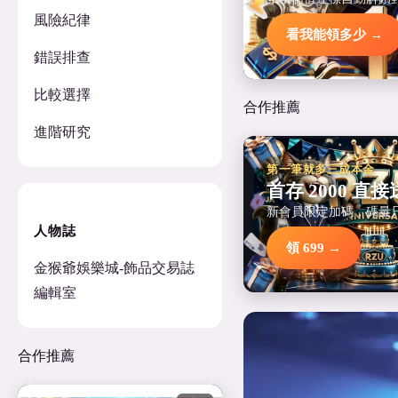
風險紀律
看我能領多少 →
錯誤排查
比較選擇
合作推薦
進階研究
第一筆就多三成本金
首存 2000 直接送
新會員限定加碼，碼量
人物誌
領 699 →
金猴爺娛樂城-飾品交易誌
編輯室
合作推薦