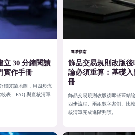
進階指南
立 30 分鐘閱讀
飾品交易規則改版後
門實作手冊
論必須重算：基礎入
冊
0 分鐘閱讀地圖，用四步流
較表、FAQ 與查核清單
飾品交易規則改版後哪些舊結
四步流程、兩組數字案例、比較表
核清單完成進階判讀。