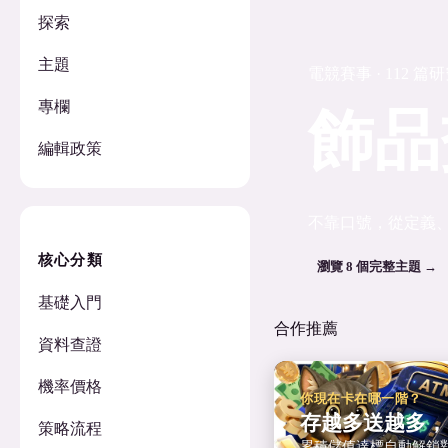
探索
主題
電競賽事 · 112 篇
專欄
飾品
編輯政策
不靠口號，從定義
核心分類
瀏覽 8 個完整主題 →
基礎入門
合作推薦
資料查證
機率價格
你現在卡在哪一階？
存越多送越多，
策略流程
累積儲值達標自動解鎖