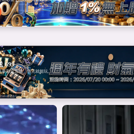
 699
只要彩金五倍，領完就能玩。