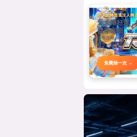
今天的轉盤還沒人轉
天天轉好運，
盤等你抽
單筆存款 3000 就送
機會，最高 2888 每
能中。
免費抽一次 →