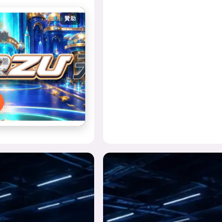
贊助
走
轉
轉盤
天都