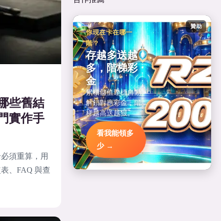
贊助
你現在卡在哪一
階？
存越多送越
多，階梯彩
金
累積儲值達標自動
哪些舊結
解鎖對應彩金，階
梯越高送越狠。
門實作手
看我能領多
少 →
論必須重算，用
、FAQ 與查