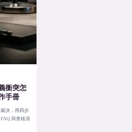
義衝突怎
作手冊
麼裁決，用四步
AQ 與查核清