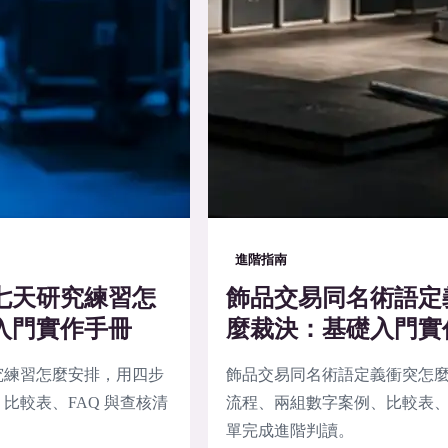
進階指南
七天研究練習怎
飾品交易同名術語定
入門實作手冊
麼裁決：基礎入門實
究練習怎麼安排，用四步
飾品交易同名術語定義衝突怎
比較表、FAQ 與查核清
流程、兩組數字案例、比較表、F
單完成進階判讀。