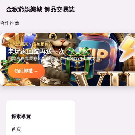
金猴爺娛樂城-飾品交易誌
合作推薦
很久沒回來？這包是你的
老玩家回歸再送一次
回鍋會員專屬彩金，優惠頁面一鍵領取不用問客服。
領回歸禮 →
探索導覽
首頁