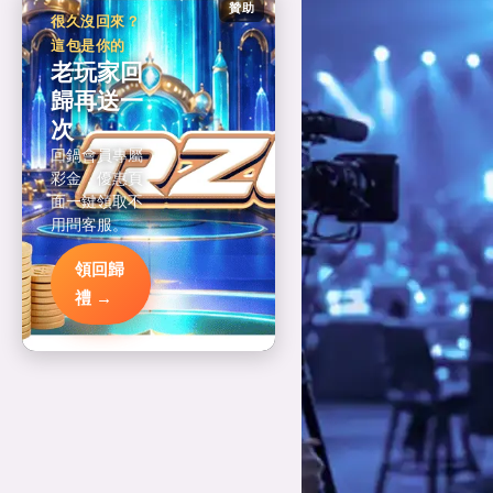
贊助
很久沒回來？
這包是你的
老玩家回
歸再送一
次
回鍋會員專屬
彩金，優惠頁
面一鍵領取不
用問客服。
領回歸
禮 →