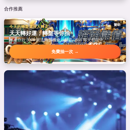
合作推薦
贊助
今天的轉盤還沒人轉走
天天轉好運，轉盤等你抽
單筆存款 3000 就送轉盤機會，最高 2888 每天都能中。
免費抽一次 →