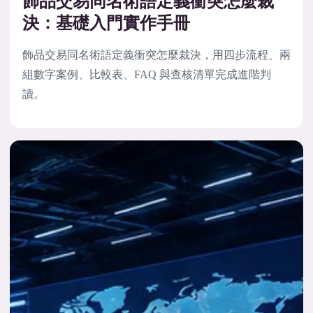
飾品交易同名術語定義衝突怎麼裁
決：基礎入門實作手冊
飾品交易同名術語定義衝突怎麼裁決，用四步流程、兩
組數字案例、比較表、FAQ 與查核清單完成進階判
讀。