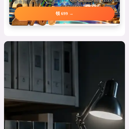
新會員限定加碼，碼量只要彩金五倍，領完就能玩。
領 699 →