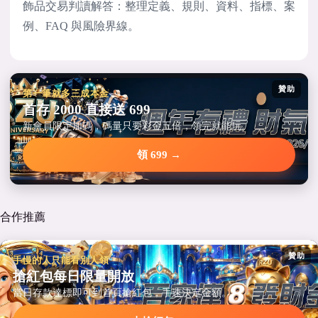
飾品交易判讀解答：整理定義、規則、資料、指標、案
例、FAQ 與風險界線。
贊助
第一筆就多三成本金
首存 2000 直接送 699
新會員限定加碼，碼量只要彩金五倍，領完就能玩。
領 699 →
合作推薦
贊助
手慢的人只能看別人領
搶紅包每日限量開放
當日存款達標即可到首頁搶紅包，手速決定金額。