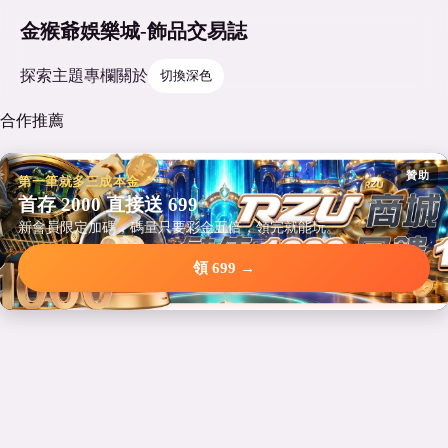
金猴爺娛樂城-飾品交易誌
探索
主題
專欄
關於
切換深色
合作推薦
贊助
第一筆就多三成本金
首存 2000 直接送 699
新會員限定加碼，碼量只要彩金五倍，領完就能玩。
領 699 →