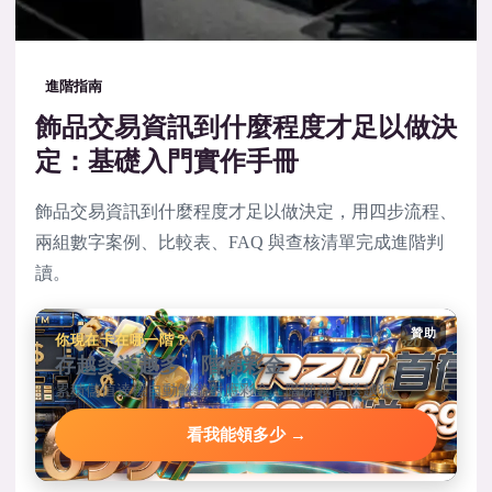
進階指南
飾品交易資訊到什麼程度才足以做決
定：基礎入門實作手冊
飾品交易資訊到什麼程度才足以做決定，用四步流程、
兩組數字案例、比較表、FAQ 與查核清單完成進階判
讀。
贊助
你現在卡在哪一階？
存越多送越多，階梯彩金
累積儲值達標自動解鎖對應彩金，階梯越高送越狠。
看我能領多少 →