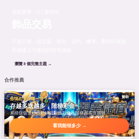
電競賽事 · 112 篇研究
飾品交易
不靠口號，從定義、規則、資料、機率、案例與風險
界線建立可重現的研究路線。
瀏覽 8 個完整主題 →
合作推薦
贊助
你現在卡在哪一階？
存越多送越多，階梯彩金
累積儲值達標自動解鎖對應彩金，階梯越高送越狠。
看我能領多少 →