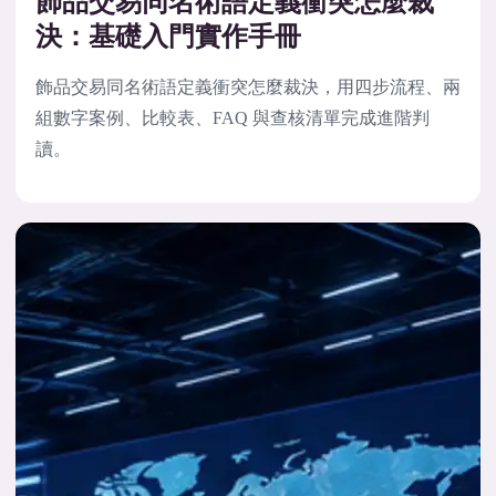
飾品交易同名術語定義衝突怎麼裁
決：基礎入門實作手冊
飾品交易同名術語定義衝突怎麼裁決，用四步流程、兩
組數字案例、比較表、FAQ 與查核清單完成進階判
讀。