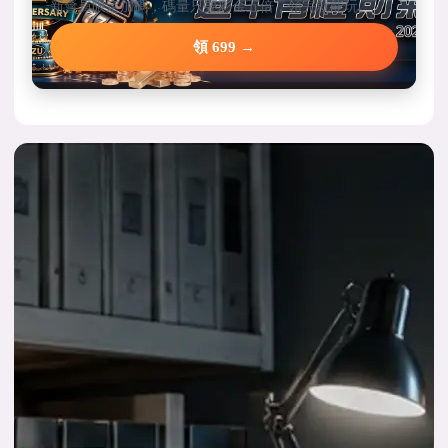
新會員限定加碼，碼量只要彩金五倍，領完就能玩。
領 699 →