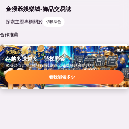
金猴爺娛樂城-飾品交易誌
探索
主題
專欄
關於
切換深色
合作推薦
贊助
你現在卡在哪一階？
存越多送越多，階梯彩金
累積儲值達標自動解鎖對應彩金，階梯越高送越狠。
看我能領多少 →