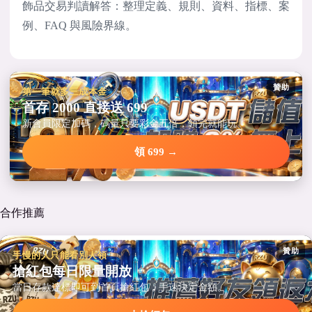
飾品交易判讀解答：整理定義、規則、資料、指標、案
例、FAQ 與風險界線。
贊助
第一筆就多三成本金
首存 2000 直接送 699
新會員限定加碼，碼量只要彩金五倍，領完就能玩。
領 699 →
合作推薦
贊助
手慢的人只能看別人領
搶紅包每日限量開放
當日存款達標即可到首頁搶紅包，手速決定金額。