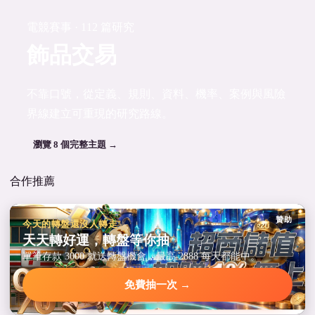
電競賽事 · 112 篇研究
飾品交易
不靠口號，從定義、規則、資料、機率、案例與風險
界線建立可重現的研究路線。
瀏覽 8 個完整主題 →
合作推薦
贊助
今天的轉盤還沒人轉走
天天轉好運，轉盤等你抽
單筆存款 3000 就送轉盤機會，最高 2888 每天都能中。
免費抽一次 →