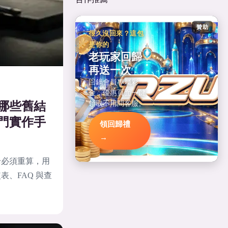
贊助
很久沒回來？這包
是你的
老玩家回歸
再送一次
回鍋會員專屬彩
金，優惠頁面一鍵
領取不用問客服。
哪些舊結
門實作手
領回歸禮
→
論必須重算，用
、FAQ 與查