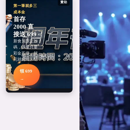
贊助
第一筆就多三
成本金
首存
2000 直
接送 699
新會員限定加
碼，碼量只要
彩金五倍，領
完就能玩。
領 699
→