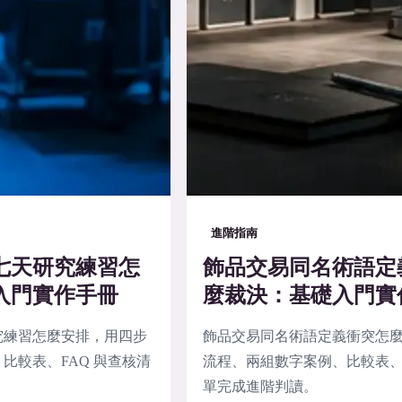
進階指南
七天研究練習怎
飾品交易同名術語定
入門實作手冊
麼裁決：基礎入門實
究練習怎麼安排，用四步
飾品交易同名術語定義衝突怎
比較表、FAQ 與查核清
流程、兩組數字案例、比較表、F
單完成進階判讀。