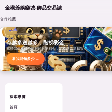
金猴爺娛樂城-飾品交易誌
合作推薦
你現在卡在哪一階？
存越多送越多，階梯彩金
累積儲值達標自動解鎖對應彩金，階梯越高送越狠。
看我能領多少 →
探索導覽
首頁