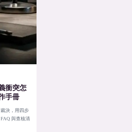
義衝突怎
作手冊
麼裁決，用四步
AQ 與查核清