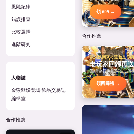
風險紀律
領 699 →
錯誤排查
比較選擇
合作推薦
進階研究
很久沒回來？這包是你
老玩家回歸再送
回鍋會員專屬彩金，優
人物誌
領回歸禮 →
金猴爺娛樂城-飾品交易誌
編輯室
合作推薦