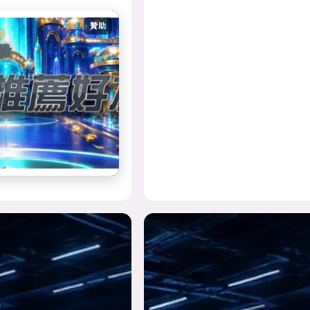
贊助
領
量
首
金