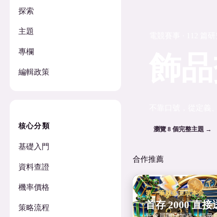
探索
主題
電競賽事 · 112 篇
專欄
飾品
編輯政策
不靠口號，從定義
核心分類
瀏覽 8 個完整主題 →
基礎入門
合作推薦
資料查證
機率價格
第一筆就多三成本金
首存 2000 直接送
策略流程
新會員限定加碼，碼量