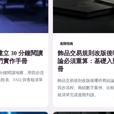
進階指南
立 30 分鐘閱讀
飾品交易規則改版後
門實作手冊
論必須重算：基礎入
冊
0 分鐘閱讀地圖，用四步流
較表、FAQ 與查核清單
飾品交易規則改版後哪些舊結
四步流程、兩組數字案例、比較表
核清單完成進階判讀。