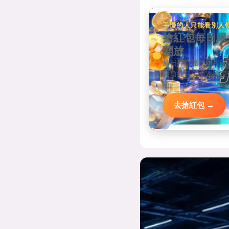
手慢的人只能看別人
搶紅包每日限
開放
當日存款達標即可到
頁搶紅包，手速決定
額。
去搶紅包 →