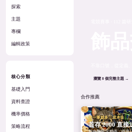
探索
主題
電競賽事 · 112 篇
專欄
飾品
編輯政策
不靠口號，從定義
核心分類
瀏覽 8 個完整主題 →
基礎入門
合作推薦
資料查證
機率價格
第一筆就多三成本金
首存 2000 直接送
策略流程
新會員限定加碼，碼量