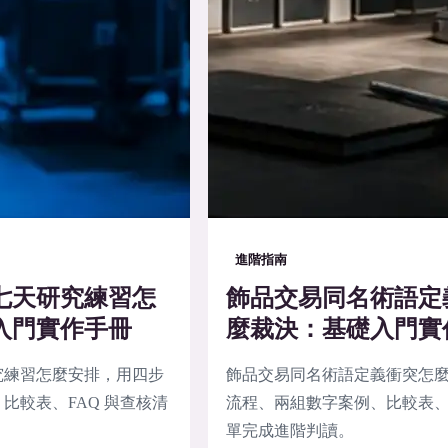
進階指南
七天研究練習怎
飾品交易同名術語定
入門實作手冊
麼裁決：基礎入門實
究練習怎麼安排，用四步
飾品交易同名術語定義衝突怎
比較表、FAQ 與查核清
流程、兩組數字案例、比較表、F
單完成進階判讀。