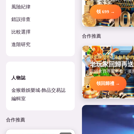
風險紀律
領 699 →
錯誤排查
比較選擇
合作推薦
進階研究
很久沒回來？這包是你
老玩家回歸再送
回鍋會員專屬彩金，優
人物誌
領回歸禮 →
金猴爺娛樂城-飾品交易誌
編輯室
合作推薦