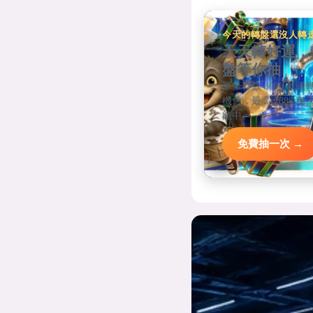
今天的轉盤還沒人轉
天天轉好運，
盤等你抽
單筆存款 3000 就送
機會，最高 2888 每
能中。
免費抽一次 →