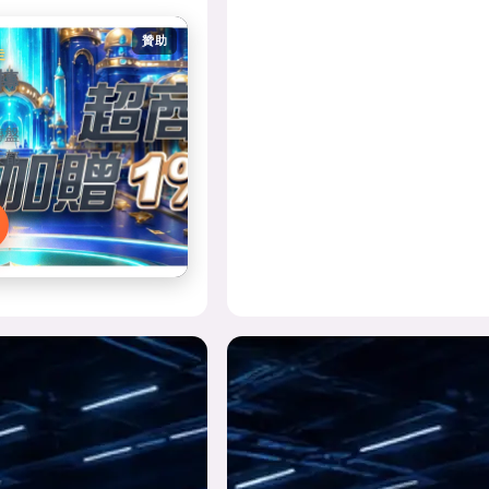
贊助
走
轉
轉盤
天都