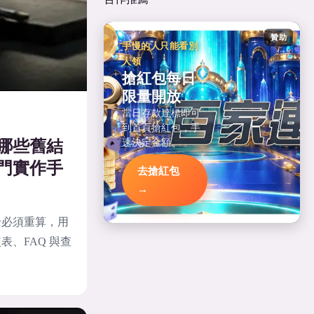
贊助
手慢的人只能看別
人領
搶紅包每日
限量開放
當日存款達標即可
到首頁搶紅包，手
速決定金額。
哪些舊結
門實作手
去搶紅包
→
論必須重算，用
、FAQ 與查