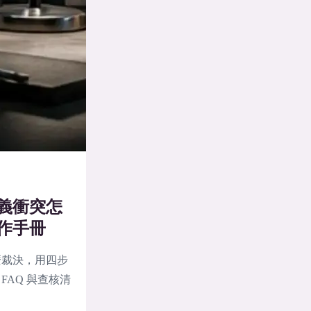
義衝突怎
作手冊
麼裁決，用四步
AQ 與查核清