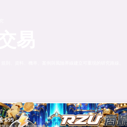
研究
交易
、規則、資料、機率、案例與風險界線建立可重現的研究路線。
 699
只要彩金五倍，領完就能玩。