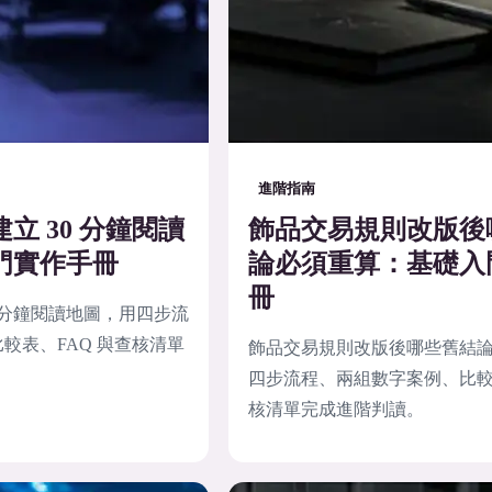
進階指南
立 30 分鐘閱讀
飾品交易規則改版後
門實作手冊
論必須重算：基礎入
冊
0 分鐘閱讀地圖，用四步流
較表、FAQ 與查核清單
飾品交易規則改版後哪些舊結
四步流程、兩組數字案例、比較表
核清單完成進階判讀。