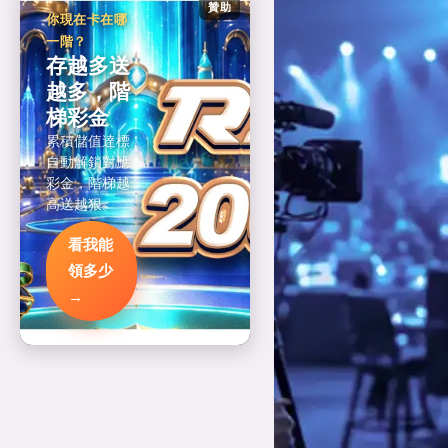
贊助
你現在卡在哪
一階？
存越多送
越多，階
梯彩金
累積儲值達標
自動解鎖對應
彩金，階梯越
高送越狠。
看我能
領多少
→