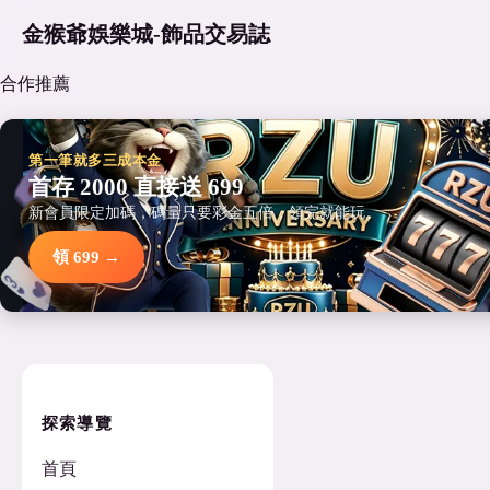
金猴爺娛樂城-飾品交易誌
合作推薦
第一筆就多三成本金
首存 2000 直接送 699
新會員限定加碼，碼量只要彩金五倍，領完就能玩。
領 699 →
探索導覽
首頁