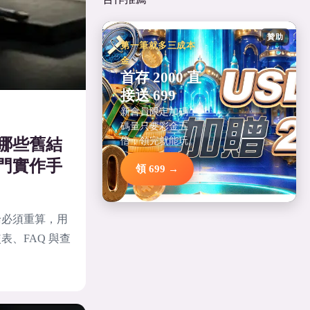
贊助
第一筆就多三成本
金
首存 2000 直
接送 699
新會員限定加碼，
碼量只要彩金五
倍，領完就能玩。
哪些舊結
門實作手
領 699 →
論必須重算，用
、FAQ 與查