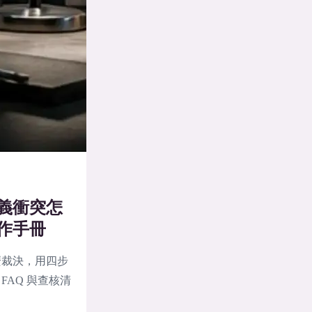
義衝突怎
作手冊
麼裁決，用四步
AQ 與查核清