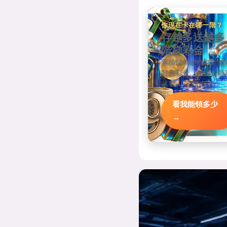
你現在卡在哪一階？
存越多送越多
階梯彩金
累積儲值達標自動解
對應彩金，階梯越高
越狠。
看我能領多少
→