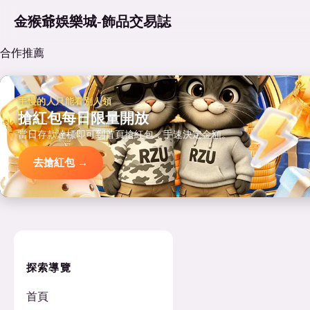
金猴爺娛樂城-飾品交易誌
合作推薦
手慢的人只能看別人領
搶紅包每日限量開放
當日存款達標即可到首頁搶紅包，手速決定金額。
去搶紅包 →
探索導覽
首頁