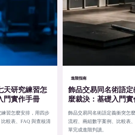
進階指南
七天研究練習怎
飾品交易同名術語定
入門實作手冊
麼裁決：基礎入門實
究練習怎麼安排，用四步
飾品交易同名術語定義衝突怎
比較表、FAQ 與查核清
流程、兩組數字案例、比較表、F
單完成進階判讀。