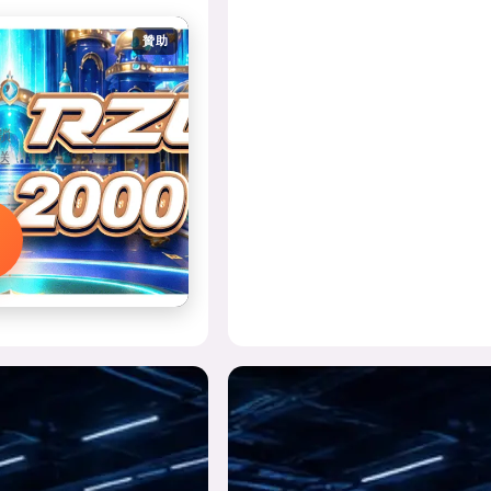
贊助
，
鎖
送