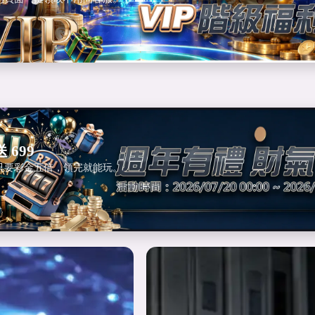
 699
只要彩金五倍，領完就能玩。