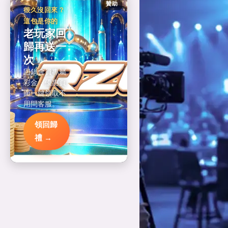
贊助
很久沒回來？
這包是你的
老玩家回
歸再送一
次
回鍋會員專屬
彩金，優惠頁
面一鍵領取不
用問客服。
領回歸
禮 →