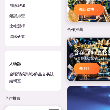
風險紀律
領回歸禮 →
錯誤排查
比較選擇
合作推薦
進階研究
第一筆就多三成本金
首存 2000 直接送
新會員限定加碼，碼量
人物誌
領 699 →
金猴爺娛樂城-飾品交易誌
編輯室
合作推薦