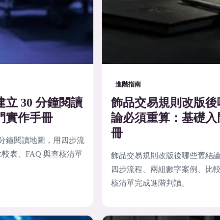
進階指南
立 30 分鐘閱讀
飾品交易規則改版後
門實作手冊
論必須重算：基礎入
冊
0 分鐘閱讀地圖，用四步流
較表、FAQ 與查核清單
飾品交易規則改版後哪些舊結
四步流程、兩組數字案例、比較表
核清單完成進階判讀。