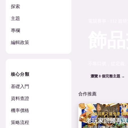
探索
主題
電競賽事 · 112 篇
專欄
飾品
編輯政策
不靠口號，從定義
核心分類
瀏覽 8 個完整主題 →
基礎入門
合作推薦
資料查證
機率價格
很久沒回來？這包是你
老玩家回歸再送
策略流程
回鍋會員專屬彩金，優