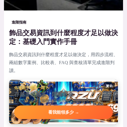
進階指南
飾品交易資訊到什麼程度才足以做決
定：基礎入門實作手冊
飾品交易資訊到什麼程度才足以做決定，用四步流程、
兩組數字案例、比較表、FAQ 與查核清單完成進階判
讀。
贊助
你現在卡在哪一階？
存越多送越多，階梯彩金
累積儲值達標自動解鎖對應彩金，階梯越高送越狠。
看我能領多少 →