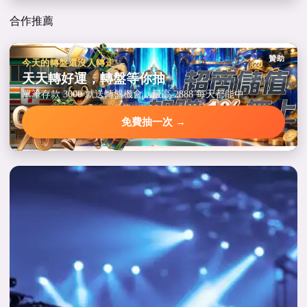
合作推薦
贊助
今天的轉盤還沒人轉走
天天轉好運，轉盤等你抽
單筆存款 3000 就送轉盤機會，最高 2888 每天都能中。
免費抽一次 →