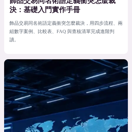
飾品交易同名術語定義衝突怎麼裁
決：基礎入門實作手冊
飾品交易同名術語定義衝突怎麼裁決，用四步流程、兩
組數字案例、比較表、FAQ 與查核清單完成進階判
讀。