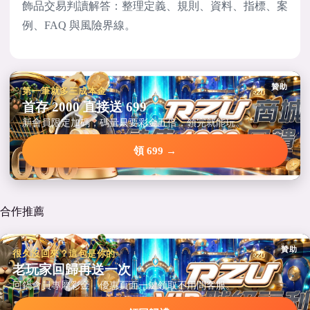
飾品交易判讀解答：整理定義、規則、資料、指標、案
例、FAQ 與風險界線。
贊助
第一筆就多三成本金
首存 2000 直接送 699
新會員限定加碼，碼量只要彩金五倍，領完就能玩。
領 699 →
合作推薦
贊助
很久沒回來？這包是你的
老玩家回歸再送一次
回鍋會員專屬彩金，優惠頁面一鍵領取不用問客服。