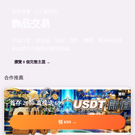
電競賽事 · 112 篇研究
飾品交易
不靠口號，從定義、規則、資料、機率、案例與風險
界線建立可重現的研究路線。
瀏覽 8 個完整主題 →
合作推薦
贊助
第一筆就多三成本金
首存 2000 直接送 699
新會員限定加碼，碼量只要彩金五倍，領完就能玩。
領 699 →