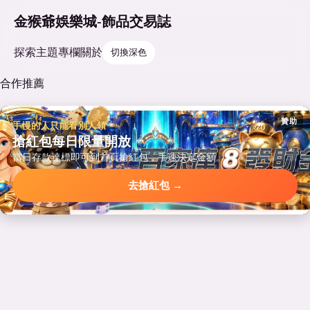
金猴爺娛樂城-飾品交易誌
探索
主題
專欄
關於
切換深色
合作推薦
贊助
手慢的人只能看別人領
搶紅包每日限量開放
當日存款達標即可到首頁搶紅包，手速決定金額。
去搶紅包 →