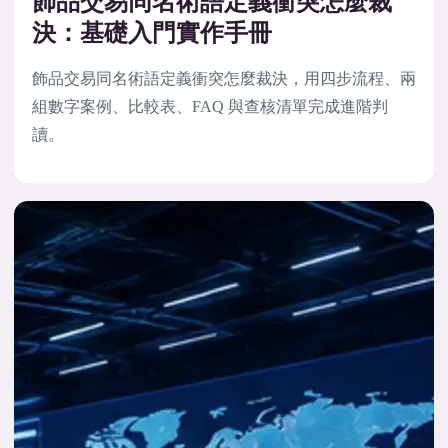
飾品交易同名術語定義衝突怎麼裁
決：基礎入門實作手冊
飾品交易同名術語定義衝突怎麼裁決，用四步流程、兩
組數字案例、比較表、FAQ 與查核清單完成進階判
讀。