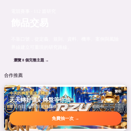
電競賽事 · 112 篇研究
飾品交易
不靠口號，從定義、規則、資料、機率、案例與風險
界線建立可重現的研究路線。
瀏覽 8 個完整主題 →
合作推薦
贊助
今天的轉盤還沒人轉走
天天轉好運，轉盤等你抽
單筆存款 3000 就送轉盤機會，最高 2888 每天都能中。
免費抽一次 →