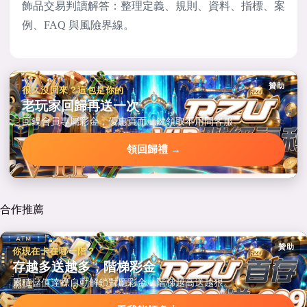
飾品交易判讀解答：整理定義、規則、資料、指標、案
例、FAQ 與風險界線。
贊助
很久沒回來？這包是你的
老玩家回歸再送一次
回鍋會員專屬彩金，優惠頁面一鍵領取不用問客服。
領回歸禮 →
合作推薦
贊助
你現在卡在哪一階？
存越多送越多，階梯彩金
累積儲值達標自動解鎖對應彩金，階梯越高送越狠。