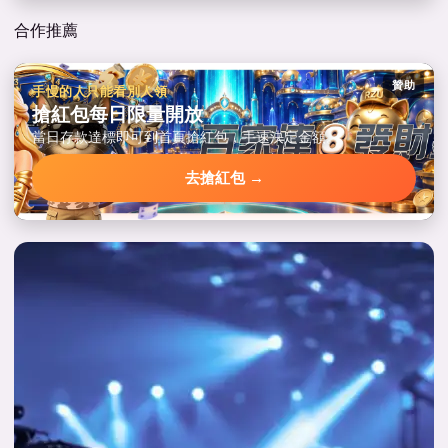
合作推薦
贊助
手慢的人只能看別人領
搶紅包每日限量開放
當日存款達標即可到首頁搶紅包，手速決定金額。
去搶紅包 →