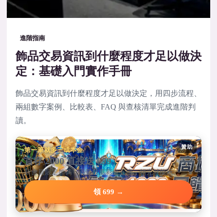
進階指南
飾品交易資訊到什麼程度才足以做決
定：基礎入門實作手冊
飾品交易資訊到什麼程度才足以做決定，用四步流程、
兩組數字案例、比較表、FAQ 與查核清單完成進階判
讀。
贊助
第一筆就多三成本金
首存 2000 直接送 699
新會員限定加碼，碼量只要彩金五倍，領完就能玩。
領 699 →