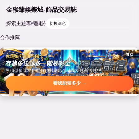
金猴爺娛樂城-飾品交易誌
探索
主題
專欄
關於
切換深色
合作推薦
贊助
你現在卡在哪一階？
存越多送越多，階梯彩金
累積儲值達標自動解鎖對應彩金，階梯越高送越狠。
看我能領多少 →