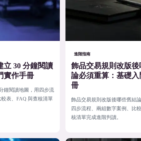
進階指南
立 30 分鐘閱讀
飾品交易規則改版後
門實作手冊
論必須重算：基礎入
冊
0 分鐘閱讀地圖，用四步流
較表、FAQ 與查核清單
飾品交易規則改版後哪些舊結
四步流程、兩組數字案例、比較表
核清單完成進階判讀。