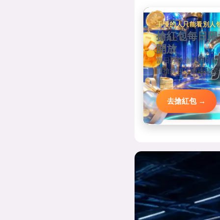
手慢的人只能看別人
搶紅包每日限
開放
當日存款達標即可到
頁搶紅包，手速決定
額。
去搶紅包 →