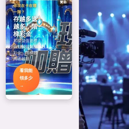
贊助
你現在卡在哪
一階？
存越多送
越多，階
梯彩金
累積儲值達標
自動解鎖對應
彩金，階梯越
高送越狠。
看我能
領多少
→