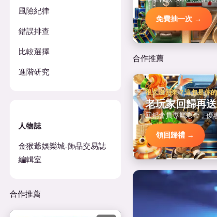
風險紀律
免費抽一次 →
錯誤排查
比較選擇
合作推薦
進階研究
很久沒回來？這包是你
老玩家回歸再送
回鍋會員專屬彩金，優
人物誌
領回歸禮 →
金猴爺娛樂城-飾品交易誌
編輯室
合作推薦