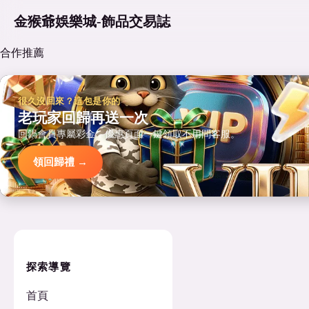
金猴爺娛樂城-飾品交易誌
合作推薦
很久沒回來？這包是你的
老玩家回歸再送一次
回鍋會員專屬彩金，優惠頁面一鍵領取不用問客服。
領回歸禮 →
探索導覽
首頁