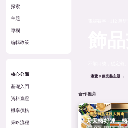
探索
主題
電競賽事 · 112 篇
專欄
飾品
編輯政策
不靠口號，從定義
核心分類
瀏覽 8 個完整主題 →
基礎入門
合作推薦
資料查證
機率價格
今天的轉盤還沒人轉走
天天轉好運，轉
策略流程
單筆存款 3000 就送轉