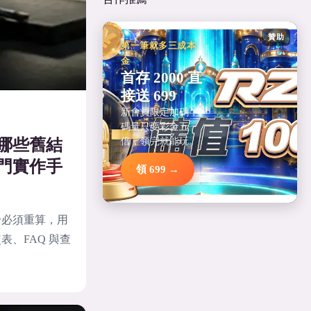
贊助
第一筆就多三成本
金
首存 2000 直
接送 699
新會員限定加碼，
碼量只要彩金五
倍，領完就能玩。
哪些舊結
門實作手
領 699 →
論必須重算，用
、FAQ 與查