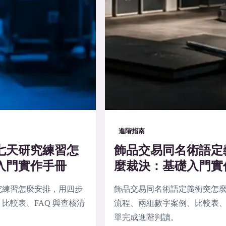
進階指南
七天研究練習怎
飾品交易同名術語定
入門實作手冊
麼裁決：基礎入門實
究練習怎麼安排，用四步
飾品交易同名術語定義衝突怎
比較表、FAQ 與查核清
流程、兩組數字案例、比較表、F
單完成進階判讀。