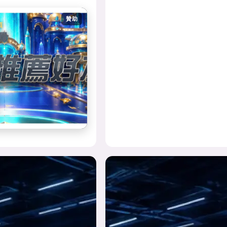
贊助
領
量
首
金