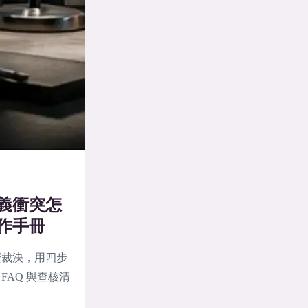
義衝突怎
作手冊
麼裁決，用四步
AQ 與查核清