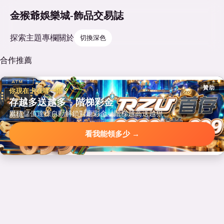
金猴爺娛樂城-飾品交易誌
探索
主題
專欄
關於
切換深色
合作推薦
贊助
你現在卡在哪一階？
存越多送越多，階梯彩金
累積儲值達標自動解鎖對應彩金，階梯越高送越狠。
看我能領多少 →