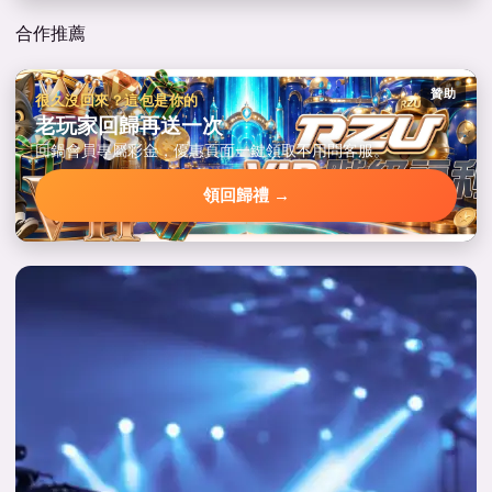
合作推薦
贊助
很久沒回來？這包是你的
老玩家回歸再送一次
回鍋會員專屬彩金，優惠頁面一鍵領取不用問客服。
領回歸禮 →