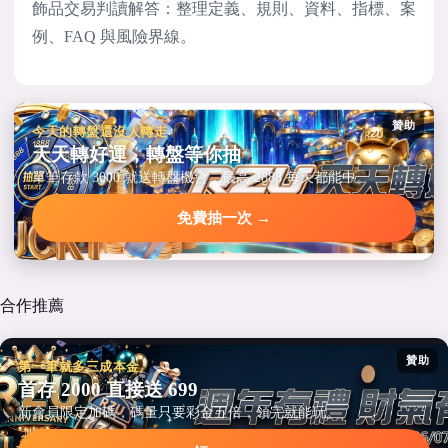
飾品交易判讀解答：整理定義、規則、資料、指標、案
例、FAQ 與風險界線。
贊助
今天的轉盤還沒人轉走
天天轉好運，轉盤等你抽
單筆存款 3000 就送轉盤機會，最高 2888 每天都能中。
免費抽一次 →
合作推薦
贊助
第一筆就多三成本金
首存 2000 直接送 699
新會員限定加碼，碼量只要彩金五倍，領完就能玩。