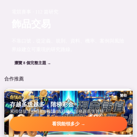
電競賽事 · 112 篇研究
飾品交易
不靠口號，從定義、規則、資料、機率、案例與風險
界線建立可重現的研究路線。
瀏覽 8 個完整主題 →
合作推薦
贊助
你現在卡在哪一階？
存越多送越多，階梯彩金
累積儲值達標自動解鎖對應彩金，階梯越高送越狠。
看我能領多少 →