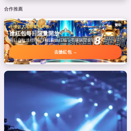
合作推薦
贊助
手慢的人只能看別人領
搶紅包每日限量開放
當日存款達標即可到首頁搶紅包，手速決定金額。
去搶紅包 →