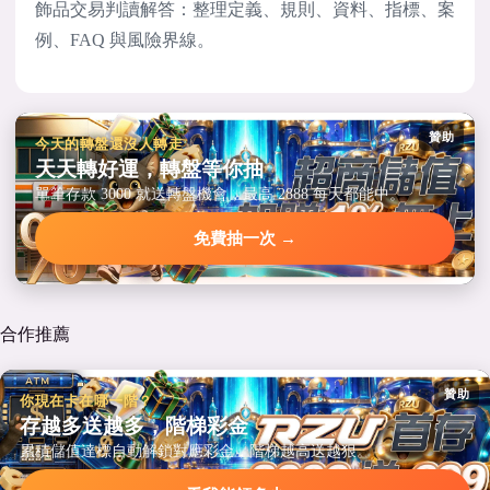
飾品交易判讀解答：整理定義、規則、資料、指標、案
例、FAQ 與風險界線。
贊助
今天的轉盤還沒人轉走
天天轉好運，轉盤等你抽
單筆存款 3000 就送轉盤機會，最高 2888 每天都能中。
免費抽一次 →
合作推薦
贊助
你現在卡在哪一階？
存越多送越多，階梯彩金
累積儲值達標自動解鎖對應彩金，階梯越高送越狠。