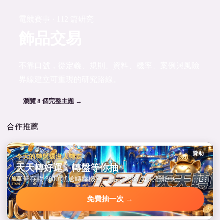
電競賽事 · 112 篇研究
飾品交易
不靠口號，從定義、規則、資料、機率、案例與風險
界線建立可重現的研究路線。
瀏覽 8 個完整主題 →
合作推薦
贊助
今天的轉盤還沒人轉走
天天轉好運，轉盤等你抽
單筆存款 3000 就送轉盤機會，最高 2888 每天都能中。
免費抽一次 →