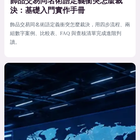
飾品交易同名術語定義衝突怎麼裁
決：基礎入門實作手冊
飾品交易同名術語定義衝突怎麼裁決，用四步流程、兩
組數字案例、比較表、FAQ 與查核清單完成進階判
讀。