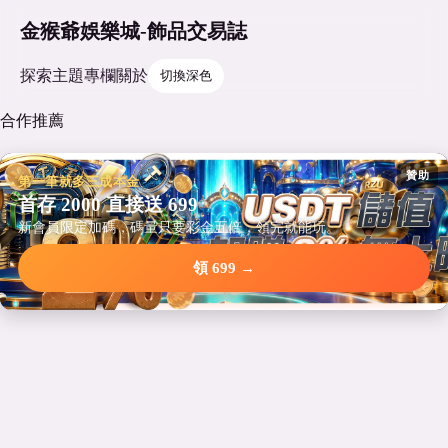
金猴爺娛樂城-飾品交易誌
探索
主題
專欄
關於
切換深色
合作推薦
贊助
第一筆就多三成本金
首存 2000 直接送 699
新會員限定加碼，碼量只要彩金五倍，領完就能玩。
領 699 →